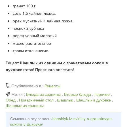
гранат
100
г
соль
1,5
чайная ложка.
орех мускатный
1
чайная ложка.
чеснок
2
зубчика
перец черный молотый
масло растительное
травы итальянские
Рецепт
Шашлык из свинины с гранатовым соком в
духовке
готов! Приятного аппетита!
Опубликовано в :
Рецепты
Метки :
Блюда из свинины
,
Вторые блюда
,
Горячее
,
Обед
,
Праздничный стол
,
Шашлык
,
Шашлык в духовке
,
Шашлык из свинины
Ссылка на эту запись:
/shashlyk-iz-svininy-s-granatovym-
sokom-v-duxovke/