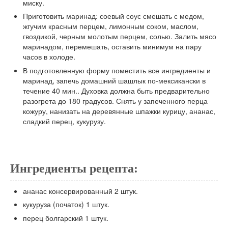
миску.
Приготовить маринад: соевый соус смешать с медом,
жгучим красным перцем, лимонным соком, маслом,
гвоздикой, черным молотым перцем, солью. Залить мясо
маринадом, перемешать, оставить минимум на пару
часов в холоде.
В подготовленную форму поместить все ингредиенты и
маринад, запечь домашний шашлык по-мексикански в
течение 40 мин.. Духовка должна быть предварительно
разогрета до 180 градусов. Снять у запеченного перца
кожуру, нанизать на деревянные шпажки курицу, ананас,
сладкий перец, кукурузу.
Ингредиенты рецепта:
ананас консервированный
2
штук.
кукуруза
(початок)
1
штук.
перец болгарский
1
штук.