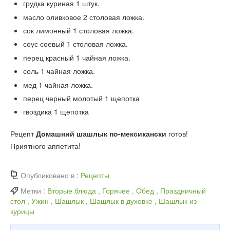
грудка куриная
1
штук.
масло оливковое
2
столовая ложка.
сок лимонный
1
столовая ложка.
соус соевый
1
столовая ложка.
перец красный
1
чайная ложка.
соль
1
чайная ложка.
мед
1
чайная ложка.
перец черный молотый
1
щепотка
гвоздика
1
щепотка
Рецепт
Домашний шашлык по-мексикански
готов!
Приятного аппетита!
Опубликовано в :
Рецепты
Метки :
Вторые блюда
,
Горячее
,
Обед
,
Праздничный
стол
,
Ужин
,
Шашлык
,
Шашлык в духовке
,
Шашлык из
курицы